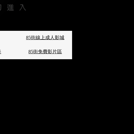
85街線上成人影城
美
85街免費影片區