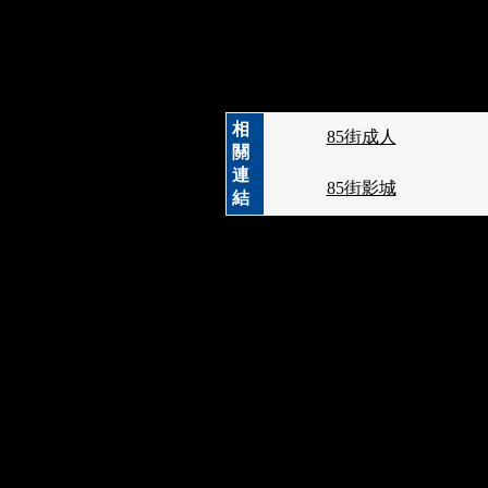
相
85街成人
關
連
85街影城
結